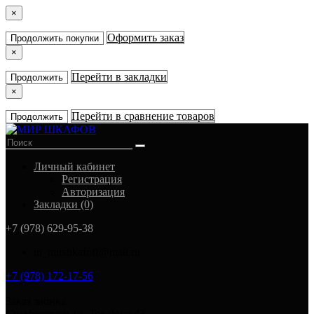
×
Оформить заказ
Продолжить покупки
×
Перейти в закладки
Продолжить
×
Перейти в сравнение товаров
Продолжить
Личный кабинет
Регистрация
Авторизация
Закладки (0)
+7 (978) 629-95-38
in_mirshkafoff@mail.ru
+7 (978) 172-17-56
Заказ звонка
Симферополь ул. Тав-даир 43