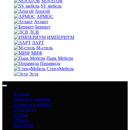
SENATOR
SV мебель
Апогей
АРМОС
Атлант
Берекет
ДСВ
ИМПЕРИУМ
ЛАРТ
М-стиль
МИФ
Парк Мебели
Пирамида
СтендМебель
Эста
Главная
Оплата и доставка
Гарантия и возврат
О магазине
Статьи
Отзывы
Контакты