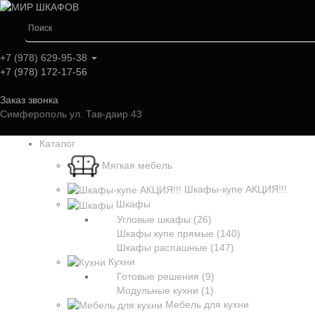
+7 (978) 629-95-38
+7 (978) 172-17-56
Заказ звонка
Симферополь ул. Тав-даир 43
Каталог
Мягкая мебель
Шкафы-купе АКЦИЯ!!!
Шкафы
Угловые шкафы (26)
Шкафы купе прямые (140)
Шкафы распашные (147)
Кухни
Готовые решения (9)
Модульные кухни (1)
Мебель для кухни