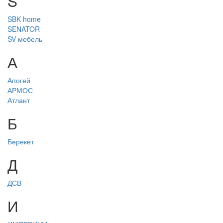
S
SBK home
SENATOR
SV мебель
А
Апогей
АРМОС
Атлант
Б
Берекет
Д
ДСВ
И