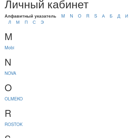
Личный кабинет
Алфавитный указатель
M
N
O
R
S
А
Б
Д
И
Л
М
П
С
Э
M
Mobi
N
NOVA
O
OLMEKO
R
ROSTOK