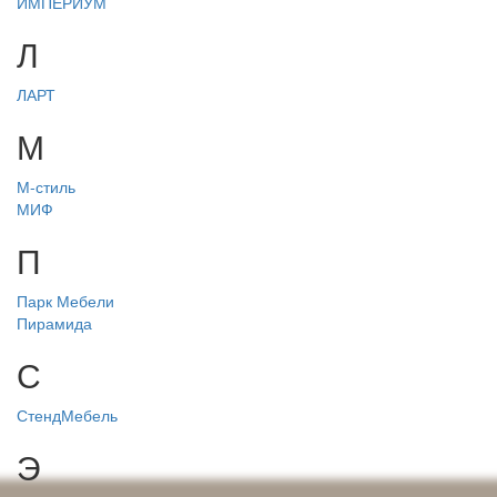
ИМПЕРИУМ
Л
ЛАРТ
М
М-стиль
МИФ
П
Парк Мебели
Пирамида
С
СтендМебель
Э