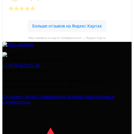
Мир шкафов на карте Симферополя — Яндекс Карты
Симферополь, ул. Тав-Даир 43
+7 (978) 629-95-38
in_mirshkafoff@mail.ru
Все авторские права, включая смежные авторские,
сохраняются за правообладателями
Создание сайтов Симферополь
Контекстная реклама в
Симферополе