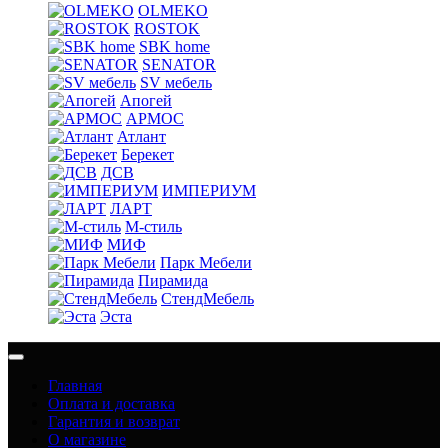
OLMEKO
ROSTOK
SBK home
SENATOR
SV мебель
Апогей
АРМОС
Атлант
Берекет
ДСВ
ИМПЕРИУМ
ЛАРТ
М-стиль
МИФ
Парк Мебели
Пирамида
СтендМебель
Эста
Главная
Оплата и доставка
Гарантия и возврат
О магазине