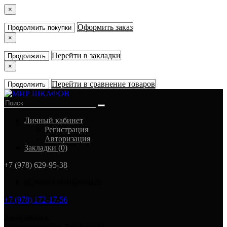
×
Оформить заказ
Продолжить покупки
×
Перейти в закладки
Продолжить
×
Перейти в сравнение товаров
Продолжить
Личный кабинет
Регистрация
Авторизация
Закладки (0)
+7 (978) 629-95-38
in_mirshkafoff@mail.ru
+7 (978) 172-17-56
Заказ звонка
Симферополь ул. Тав-даир 43