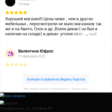
Мир шкафов на карте Симферополя — Яндекс Карты
Симферополь, ул. Тав-Даир 43