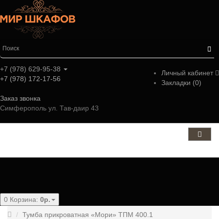
+7 (978) 629-95-38
Личный кабинет
+7 (978) 172-17-56
Закладки (0)
Заказ звонка
Симферополь ул. Тав-даир 43
Категории
0
Корзина:
0р.
Тумба прикроватная «Мори» ТПМ 400.1