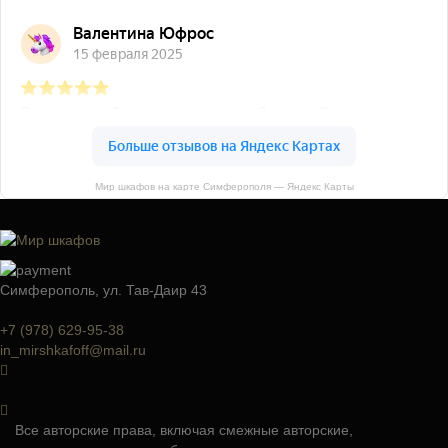
Мир шкафов на карте Симферополя — Яндекс Карты
Симферополь, ул. Тав-Даир 43
+7 (978) 629-95-38
in_mirshkafoff@mail.ru
Все авторские права, включая смежные авторские,