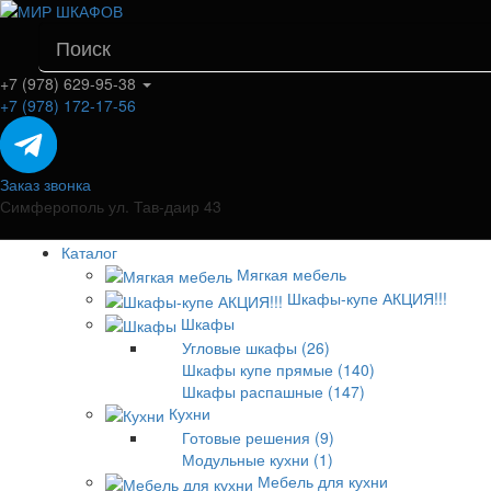
+7 (978) 629-95-38
+7 (978) 172-17-56
Заказ звонка
Симферополь ул. Тав-даир 43
Каталог
Мягкая мебель
Шкафы-купе АКЦИЯ!!!
Шкафы
Угловые шкафы (26)
Шкафы купе прямые (140)
Шкафы распашные (147)
Кухни
Готовые решения (9)
Модульные кухни (1)
Мебель для кухни