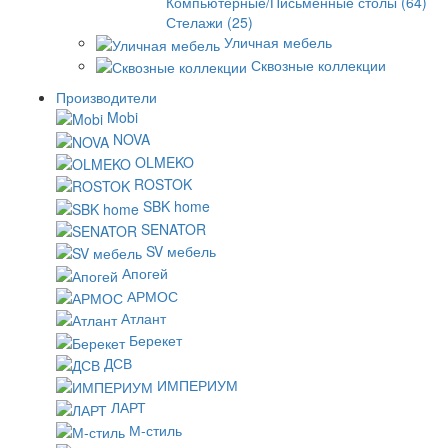
Компьютерные/Письменные столы (64)
Стелажи (25)
Уличная мебель
Сквозные коллекции
Производители
Mobi
NOVA
OLMEKO
ROSTOK
SBK home
SENATOR
SV мебель
Апогей
АРМОС
Атлант
Берекет
ДСВ
ИМПЕРИУМ
ЛАРТ
М-стиль