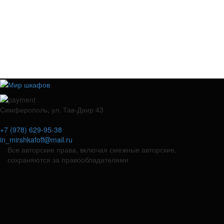
Симферополь, ул. Тав-Даир 43
+7 (978) 629-95-38
in_mirshkafoff@mail.ru
Все авторские права, включая смежные авторские,
сохраняются за правообладателями