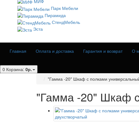
МИФ
Парк Мебели
Пирамида
СтендМебель
Эста
Главная
Оплата и доставка
Гарантия и возврат
О м
0
Корзина:
0р.
"Гамма -20" Шкаф с полками универсальны
"Гамма -20" Шкаф 