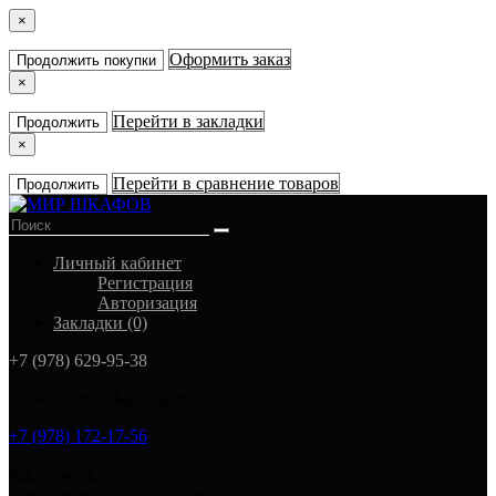
×
Оформить заказ
Продолжить покупки
×
Перейти в закладки
Продолжить
×
Перейти в сравнение товаров
Продолжить
Личный кабинет
Регистрация
Авторизация
Закладки (0)
+7 (978) 629-95-38
in_mirshkafoff@mail.ru
+7 (978) 172-17-56
Заказ звонка
Симферополь ул. Тав-даир 43