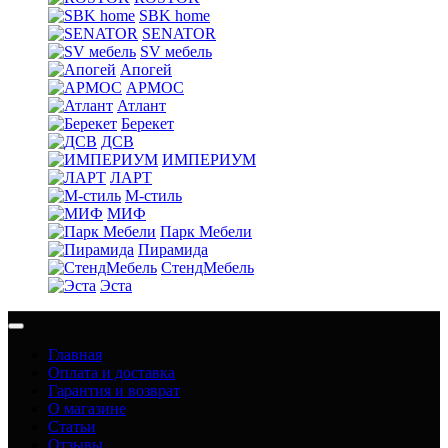
SBK home
SENATOR
SV мебель
Апогей
АРМОС
Атлант
Берекет
ДСВ
ИМПЕРИУМ
ЛАРТ
М-стиль
МИФ
Парк Мебели
Пирамида
СтендМебель
Эста
Главная
Оплата и доставка
Гарантия и возврат
О магазине
Статьи
Отзывы