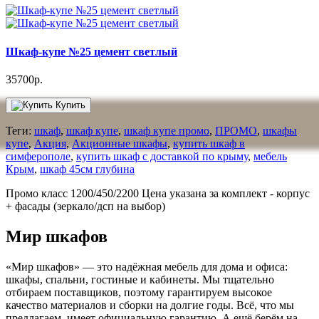
Шкаф-купе №25 цемент светлый
35700р.
Купить
Теги:
шкаф
,
шкаф купе
,
шкаф купе промо
,
ПРОМО
,
шкафы
купе
,
Акция
,
Акционные шкафы
,
купить шкаф в
симферополе
,
купить шкаф с доставкой по крыму
,
мебель
Крым
,
шкаф 45см глубина
Промо класс 1200/450/2200 Цена указана за комплект - корпус
+ фасады (зеркало/дсп на выбор)
Мир шкафов
«Мир шкафов» — это надёжная мебель для дома и офиса:
шкафы, спальни, гостиные и кабинеты. Мы тщательно
отбираем поставщиков, поэтому гарантируем высокое
качество материалов и сборки на долгие годы. Всё, что мы
предлагаем, имеет официальную гарантию. А ещё берём на