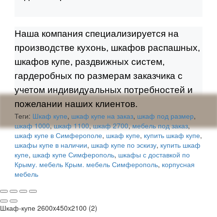
Наша компания специализируется на
производстве кухонь, шкафов распашных,
шкафов купе, раздвижных систем,
гардеробных по размерам заказчика с
учетом индивидуальных потребностей и
пожелании наших клиентов.
Теги:
Шкаф купе
,
шкаф купе на заказ
,
шкаф под размер
,
шкаф 1000
,
шкаф 1100
,
шкаф 2700
,
мебель под заказ
,
шкаф купе в Симферополе
,
шкаф купе
,
купить шкаф купе
,
шкафы купе в наличии
,
шкаф купе по эскизу
,
купить шкаф
купе
,
шкаф купе Симферополь
,
шкафы с доставкой по
Крыму. мебель Крым. мебель Симферополь
,
корпусная
мебель
Шкаф-купе 2600x450x2100 (2)