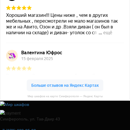
Мир шкафов на карте Симферополя — Яндекс Карты
Симферополь, ул. Тав-Даир 43