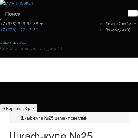
+7 (978) 629-95-38
Личный кабинет
+7 (978) 172-17-56
Закладки (0)
Заказ звонка
Симферополь ул. Тав-даир 43
Категории
0
Корзина:
0р.
Шкаф-купе №25 цемент светлый
Шкаф-купе №25