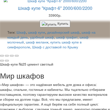
Шкаф купе "Крафт-6" 2000/600/2200
33900р.
Купить
Теги:
Шкаф
,
шкаф купе
,
дизайнерский шкаф
,
шкаф на
каждый день
,
удобный шкаф
,
шкаф графит
,
шкаф
молочный
,
шкаф меланж
,
купить шкаф купе в
симферополе
,
Шкаф с доставкой по Крыму
Шкаф-купе №25 цемент светлый
Мир шкафов
«Мир шкафов» — это надёжная мебель для дома и офиса:
шкафы, спальни, гостиные и кабинеты. Мы тщательно отбираем
поставщиков, поэтому гарантируем высокое качество материалов
и сборки на долгие годы. Всё, что мы предлагаем, имеет
официальную гарантию. А ещё берём на себя полный цикл:
поможем с выбором, сделаем точный замер, аккуратно привезём и