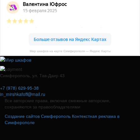
Мир шкафов на карте Симферополя — Яндекс Карты
Симферополь, ул. Тав-Даир 43
+7 (978) 629-95-38
in_mirshkafoff@mail.ru
Все авторские права, включая смежные авторские,
сохраняются за правообладателями
Создание сайтов Симферополь
Контекстная реклама в
Симферополе