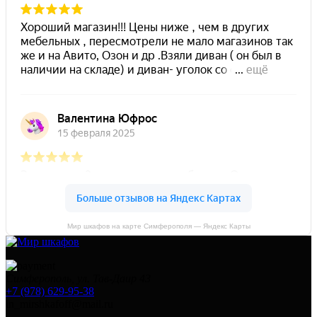
Мир шкафов на карте Симферополя — Яндекс Карты
Симферополь, ул. Тав-Даир 43
+7 (978) 629-95-38
in_mirshkafoff@mail.ru