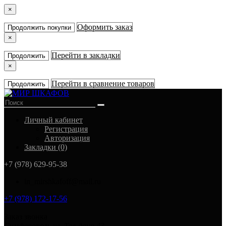
×
Оформить заказ
Продолжить покупки
×
Перейти в закладки
Продолжить
×
Перейти в сравнение товаров
Продолжить
Личный кабинет
Регистрация
Авторизация
Закладки (0)
+7 (978) 629-95-38
in_mirshkafoff@mail.ru
+7 (978) 172-17-56
Заказ звонка
Симферополь ул. Тав-даир 43