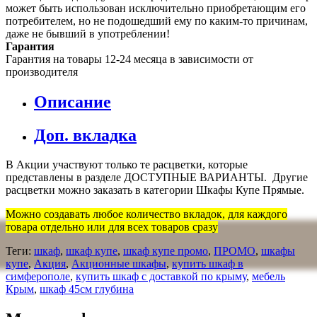
может быть использован исключительно приобретающим его
потребителем, но не подошедший eмy по каким-то причинам,
даже не бывший в употреблении!
Гарантия
Гарантия на товары 12-24 месяца в зависимости от
производителя
Описание
Доп. вкладка
В Акции участвуют только те расцветки, которые
представлены в разделе ДОСТУПНЫЕ ВАРИАНТЫ. Другие
расцветки можно заказать в категории Шкафы Купе Прямые.
Можно создавать любое количество вкладок, для каждого
товара отдельно или для всех товаров сразу
Теги:
шкаф
,
шкаф купе
,
шкаф купе промо
,
ПРОМО
,
шкафы
купе
,
Акция
,
Акционные шкафы
,
купить шкаф в
симферополе
,
купить шкаф с доставкой по крыму
,
мебель
Крым
,
шкаф 45см глубина