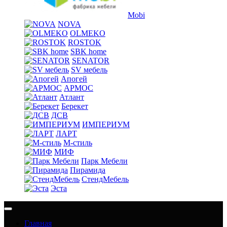
Mobi
NOVA
OLMEKO
ROSTOK
SBK home
SENATOR
SV мебель
Апогей
АРМОС
Атлант
Берекет
ДСВ
ИМПЕРИУМ
ЛАРТ
М-стиль
МИФ
Парк Мебели
Пирамида
СтендМебель
Эста
Главная