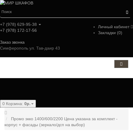
+7 (978) 629-95-38
Личный кабинет
+7 (978) 172-17-56
Закладки (0)
Заказ звонка
Симферополь ул. Тав-даир 43
Категории
0
Корзина:
0р.
Промо экко 1400/600/2200 Цена указана за комплект -
корпус + фасады (зеркало/дсп на выбор)