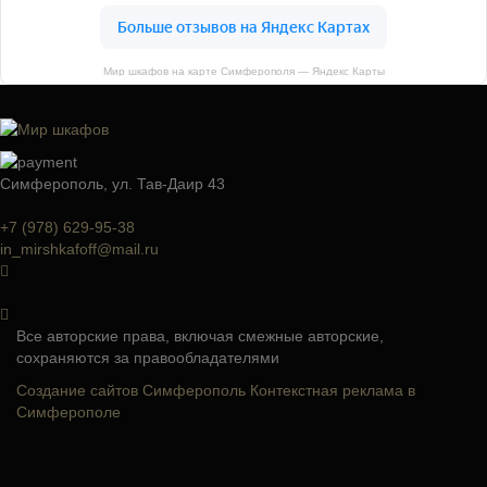
Мир шкафов на карте Симферополя — Яндекс Карты
Симферополь, ул. Тав-Даир 43
+7 (978) 629-95-38
in_mirshkafoff@mail.ru
Все авторские права, включая смежные авторские,
сохраняются за правообладателями
Создание сайтов Симферополь
Контекстная реклама в
Симферополе