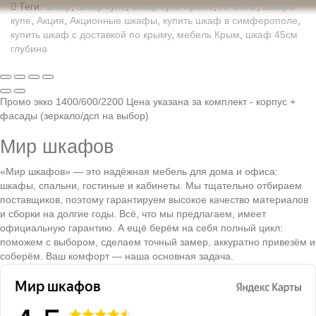
Теги:
шкаф
,
шкаф купе
,
шкаф купе промо
,
ПРОМО
,
шкафы
купе
,
Акция
,
Акционные шкафы
,
купить шкаф в симферополе
,
купить шкаф с доставкой по крыму
,
мебель Крым
,
шкаф 45см
глубина
Промо экко 1400/600/2200 Цена указана за комплект - корпус +
фасады (зеркало/дсп на выбор)
Мир шкафов
«Мир шкафов» — это надёжная мебель для дома и офиса:
шкафы, спальни, гостиные и кабинеты. Мы тщательно отбираем
поставщиков, поэтому гарантируем высокое качество материалов
и сборки на долгие годы. Всё, что мы предлагаем, имеет
официальную гарантию. А ещё берём на себя полный цикл:
поможем с выбором, сделаем точный замер, аккуратно привезём и
соберём. Ваш комфорт — наша основная задача.