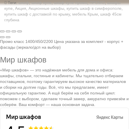
Теги:
шкаф
,
шкаф купе
,
шкаф купе промо
,
ПРОМО
,
шкафы
купе
,
Акция
,
Акционные шкафы
,
купить шкаф в симферополе
,
купить шкаф с доставкой по крыму
,
мебель Крым
,
шкаф 45см
глубина
Промо класс 1400/450/2200 Цена указана за комплект - корпус +
фасады (зеркало/дсп на выбор)
Мир шкафов
«Мир шкафов» — это надёжная мебель для дома и офиса:
шкафы, спальни, гостиные и кабинеты. Мы тщательно отбираем
поставщиков, поэтому гарантируем высокое качество материалов
и сборки на долгие годы. Всё, что мы предлагаем, имеет
официальную гарантию. А ещё берём на себя полный цикл:
поможем с выбором, сделаем точный замер, аккуратно привезём и
соберём. Ваш комфорт — наша основная задача.