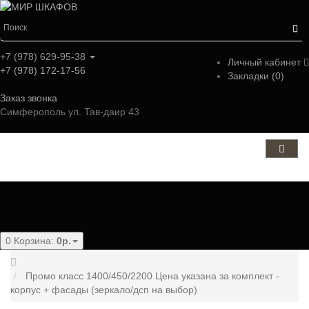
+7 (978) 629-95-38
Личный кабинет
+7 (978) 172-17-56
Закладки (0)
Заказ звонка
Симферополь ул. Тав-даир 43
Категории
0
Корзина:
0р.
Промо класс 1400/450/2200 Цена указана за комплект -
корпус + фасады (зеркало/дсп на выбор)