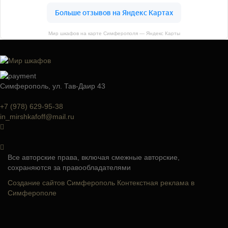
Мир шкафов на карте Симферополя — Яндекс Карты
Симферополь, ул. Тав-Даир 43
+7 (978) 629-95-38
in_mirshkafoff@mail.ru
Все авторские права, включая смежные авторские,
сохраняются за правообладателями
Создание сайтов Симферополь
Контекстная реклама в
Симферополе