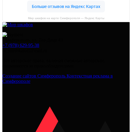
Мир шкафов на карте Симферополя — Яндекс Карты
Симферополь, ул. Тав-Даир 43
+7 (978) 629-95-38
in_mirshkafoff@mail.ru
Все авторские права, включая смежные авторские,
сохраняются за правообладателями
Создание сайтов Симферополь
Контекстная реклама в
Симферополе