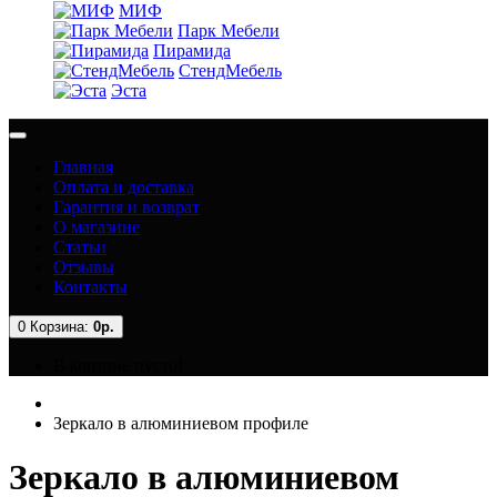
МИФ
Парк Мебели
Пирамида
СтендМебель
Эста
Главная
Оплата и доставка
Гарантия и возврат
О магазине
Статьи
Отзывы
Контакты
0
Корзина:
0р.
В корзине пусто!
Зеркало в алюминиевом профиле
Зеркало в алюминиевом