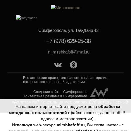
Симферополь, ул. Тав-Даир 43
+7 (978) 629-95-38
in_mirshkafoff@mail.ru
Все авторские права, включая смежные авторские,
сохраняются за правообладателями
Создание сайтов Симферополь
Контекстная реклама в Симферополе
«Аэлита» №7 Консоль на мет. опорах Дуб вотан / Черный
На нашем интернет-сайте предусмотрена
обработка
Политика конфиденциальности
шагрень
Согласие на обработку персональных данных
метаданных пользователей
(файлов cookie, данных об IP-
адресе и местоположении).
Используя web-ресурс
mirshkafoff.ru
, Вы соглашаетесь с