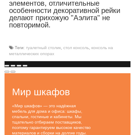
элементов, отличительные
особенности декоративной рейки
делают прихожую "Аэлита" не
повторимой.
Теги:
туалетный столик
,
стол консоль
,
консоль на
металлических опорах
Мир шкафов
«Мир шкафов» — это надёжная
мебель для дома и офиса: шкафы,
спальни, гостиные и кабинеты. Мы
тщательно отбираем поставщиков,
поэтому гарантируем высокое качество
материалов и сборки на долгие годы.