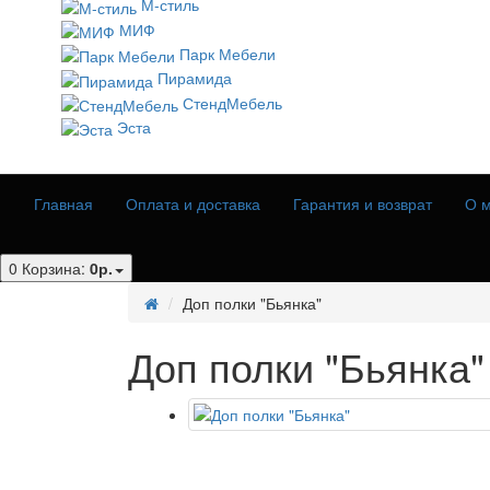
М-стиль
МИФ
Парк Мебели
Пирамида
СтендМебель
Эста
Главная
Оплата и доставка
Гарантия и возврат
О м
0
Корзина:
0р.
Доп полки "Бьянка"
Доп полки "Бьянка"