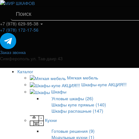
+7 (978) 629-95-38
+7 (978) 172-17-56
Заказ звонка
Симферополь ул. Тав-даир 43
Каталог
Мягкая мебель
Шкафы-купе АКЦИЯ!!!
Шкафы
Угловые шкафы (26)
Шкафы купе прямые (140)
Шкафы распашные (147)
Кухни
Готовые решения (9)
Модульные кухни (1)