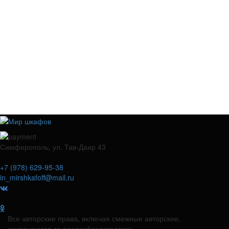
Симферополь, ул. Тав-Даир 43
+7 (978) 629-95-38
in_mirshkafoff@mail.ru
Все авторские права, включая смежные авторские,
сохраняются за правообладателями