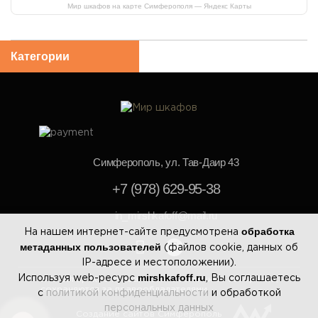
Мир шкафов на карте Симферополя — Яндекс Карты
Категории
Симферополь, ул. Тав-Даир 43
+7 (978) 629-95-38
in_mirshkafoff@mail.ru
обработка
На нашем интернет-сайте предусмотрена
метаданных пользователей
(файлов cookie, данных об
IP-адресе и местоположении).
mirshkafoff.ru
Используя web-ресурс
, Вы соглашаетесь
Все авторские права, включая смежные авторские,
сохраняются за правообладателями
с
политикой конфиденциальности
и обработкой
персональных данных
Создание сайтов Симферополь