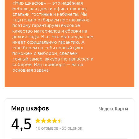
«Мир шкафов» — это надёжная
мебель для дома и офиса: шкафы,
спальни, гостиные и кабинеты. Мы
тщательно отбираем поставщиков,
поэтому гарантируем высокое
качество материалов и сборки на
долгие годы. Всё, что мы предлагаем,
имеет официальную гарантию. А
ещё берём на себя полный цикл:
поможем с выбором, сделаем
точный замер, аккуратно привезём и
соберём. Ваш комфорт — наша
основная задача.