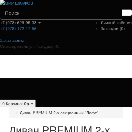
+7 (978) 629-95-38
Личный кабинет
+7 (978) 172-17-56
Закладки (0)
Заказ звонка
Симферополь ул. Тав-даир 43
Категории
0
Корзина:
0р.
Диван PREMIUM 2-х секционный "Лофт"
Диван PREMIUM 2-х