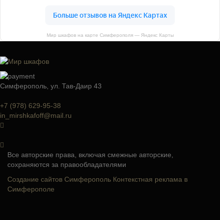
Мир шкафов на карте Симферополя — Яндекс Карты
Симферополь, ул. Тав-Даир 43
+7 (978) 629-95-38
in_mirshkafoff@mail.ru
Все авторские права, включая смежные авторские,
сохраняются за правообладателями
Создание сайтов Симферополь
Контекстная реклама в
Симферополе