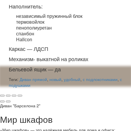
Наполнитель:
независимый пружинный блок
термовойлок
пенополиуретан
спанбон
Hallcon
Каркас — ЛДСП
Механизм- выкатной на роликах
Бельевой ящик — да
Теги:
Диван прямой
,
новый
,
удобный
,
с подлокотниками
,
с
подушками
Диван "Барселона 2"
Мир шкафов
«Мир шкафов» — это надёжная мебель для дома и офиса: