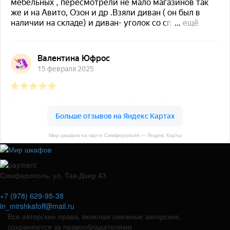
Мир шкафов на карте Симферополя — Яндекс Карты
Симферополь, ул. Тав-Даир 43
+7 (978) 629-95-38
in_mirshkafoff@mail.ru
Все авторские права, включая смежные авторские,
сохраняются за правообладателями