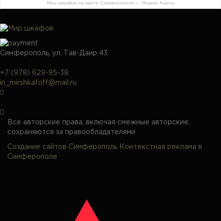
Мир шкафов на карте Симферополя — Яндекс Карты
Симферополь, ул. Тав-Даир 43
+7 (978) 629-95-38
in_mirshkafoff@mail.ru
Все авторские права, включая смежные авторские,
сохраняются за правообладателями
Создание сайтов Симферополь
Контекстная реклама в
Симферополе