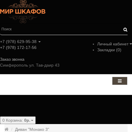
+7 (978) 629-95-38
Личный кабинет
+7 (978) 172-17-56
Закладки (0)
Заказ звонка
Симферополь ул. Тав-даир 43
Категории
0
Корзина:
0р.
Диван "Монако 3"