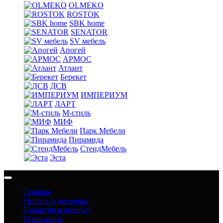
OLMEKO
ROSTOK
SBK home
SENATOR
SV мебель
Апогей
АРМОС
Атлант
Берекет
ДСВ
ИМПЕРИУМ
ЛАРТ
М-стиль
МИФ
Парк Мебели
Пирамида
СтендМебель
Эста
Главная
Оплата и доставка
Гарантия и возврат
О магазине