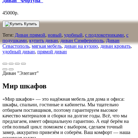
Диван "Фортуна"
45000р.
Купить
Теги:
Диван прямой
,
новый
,
удобный
,
с подлокотниками
,
с
подушками
,
купить диван
,
диван Симферополь
,
Диван
Севастополь
,
мягкая мебель
,
диван на кухню
,
диван кровать
,
удобный диван
,
прямой диван
Диван "Элегант"
Мир шкафов
«Мир шкафов» — это надёжная мебель для дома и офиса:
шкафы, спальни, гостиные и кабинеты. Мы тщательно
отбираем поставщиков, поэтому гарантируем высокое
качество материалов и сборки на долгие годы. Всё, что мы
предлагаем, имеет официальную гарантию. А ещё берём на
себя полный цикл: поможем с выбором, сделаем точный
замер, аккуратно привезём и соберём. Ваш комфорт — наша
основная задача.