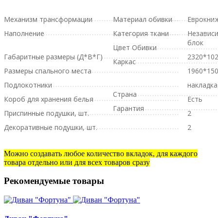
Механизм трансформации
Материал обивки
Еврокни
Наполнение
Категория ткани
Независ
блок
Цвет Обивки
Габаритные размеры (Д*В*Г)
2320*10
Каркас
Размеры спального места
1960*15
Подлокотники
накладк
Страна
Короб для хранения белья
Есть
Гарантия
Приспинные подушки, шт.
2
Декоративные подушки, шт.
2
Можно создавать любое количество вкладок, для каждого
товара отдельно или для всех товаров сразу
Рекомендуемые товары