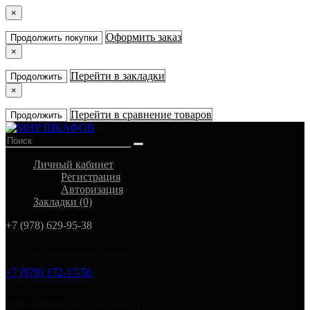
×
Оформить заказ
Продолжить покупки
×
Перейти в закладки
Продолжить
×
Перейти в сравнение товаров
Продолжить
Личный кабинет
Регистрация
Авторизация
Закладки (0)
+7 (978) 629-95-38
in_mirshkafoff@mail.ru
+7 (978) 172-17-56
Заказ звонка
Симферополь ул. Тав-даир 43