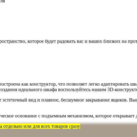
еля
остранство, которое будет радовать вас и ваших близких на про
построена как конструктор, что позволяет легко адаптировать 
 создания идеального шкафа воспользуйтесь нашим 3D-конструкт
т эстетичный вид и плавное, бесшумное закрывание ящиков. В
ческое основание с подъемным механизмом, которое открывает 
 отдельно или для всех товаров сразу