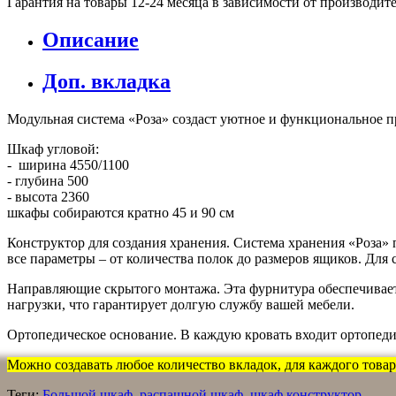
Гарантия на товары 12-24 месяца в зависимости от производит
Описание
Доп. вкладка
Модульная система «Роза» создаст уютное и функциональное пр
Шкаф угловой:
- ширина 4550/1100
- глубина 500
- высота 2360
шкафы собираются кратно 45 и 90 см
Конструктор для создания хранения. Система хранения «Роза» 
все параметры – от количества полок до размеров ящиков. Для
Направляющие скрытого монтажа. Эта фурнитура обеспечивае
нагрузки, что гарантирует долгую службу вашей мебели.
Ортопедическое основание. В каждую кровать входит ортопеди
Можно создавать любое количество вкладок, для каждого товара
Теги:
Большой шкаф
,
распашной шкаф
,
шкаф конструктор