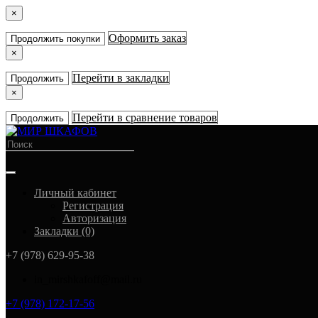
×
Оформить заказ
Продолжить покупки
×
Перейти в закладки
Продолжить
×
Перейти в сравнение товаров
Продолжить
Личный кабинет
Регистрация
Авторизация
Закладки (0)
+7 (978) 629-95-38
in_mirshkafoff@mail.ru
+7 (978) 172-17-56