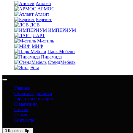
Апогей
АРМОС
Атлант
Берекет
ДСВ
ИМПЕРИУМ
ЛАРТ
М-стиль
МИФ
Парк Мебели
Пирамида
СтендМебель
Эста
Главная
Оплата и доставка
Гарантия и возврат
О магазине
Статьи
Отзывы
Контакты
0
Корзина:
0р.