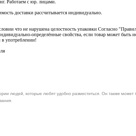
г. Работаем с юр. лицами.
имость доставки рассчитывается индивидуально.
словии что не нарушена целостность упаковки Согласно "Правилам
о индивидуально-определённые свойства, если товар может быть
 в употреблении!
еля
гории людей, которые любят удобно разместиться. Он также может
ования.