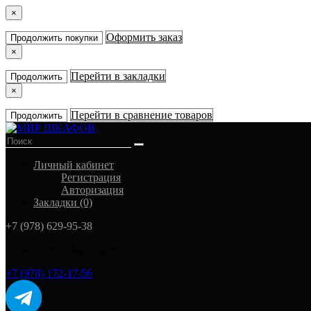
×
Оформить заказ
Продолжить покупки
×
Перейти в закладки
Продолжить
×
Перейти в сравнение товаров
Продолжить
Личный кабинет
Регистрация
Авторизация
Закладки (0)
+7 (978) 629-95-38
in_mirshkafoff@mail.ru
+7 (978) 172-17-56