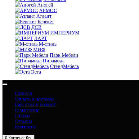
Апогей
АРМОС
Атлант
Берекет
ДСВ
ИМПЕРИУМ
ЛАРТ
М-стиль
МИФ
Парк Мебели
Пирамида
СтендМебель
Эста
Главная
Оплата и доставка
Гарантия и возврат
О магазине
Статьи
Отзывы
Контакты
0
Корзина:
0р.