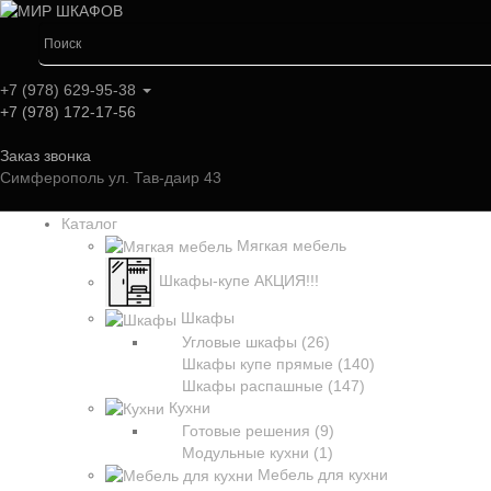
+7 (978) 629-95-38
+7 (978) 172-17-56
Заказ звонка
Симферополь ул. Тав-даир 43
Каталог
Мягкая мебель
Шкафы-купе АКЦИЯ!!!
Шкафы
Угловые шкафы (26)
Шкафы купе прямые (140)
Шкафы распашные (147)
Кухни
Готовые решения (9)
Модульные кухни (1)
Мебель для кухни