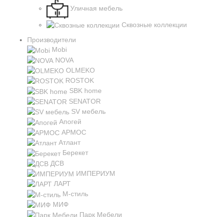
Уличная мебель
Сквозные коллекции
Производители
Mobi
NOVA
OLMEKO
ROSTOK
SBK home
SENATOR
SV мебель
Апогей
АРМОС
Атлант
Берекет
ДСВ
ИМПЕРИУМ
ЛАРТ
М-стиль
МИФ
Парк Мебели