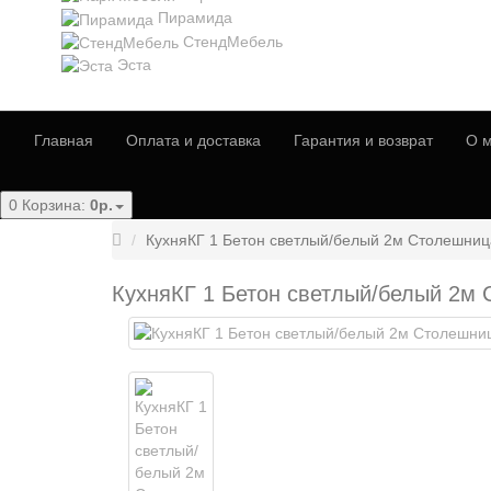
Пирамида
СтендМебель
Эста
Главная
Оплата и доставка
Гарантия и возврат
О м
0
Корзина:
0р.
КухняКГ 1 Бетон светлый/белый 2м Столешни
КухняКГ 1 Бетон светлый/белый 2м