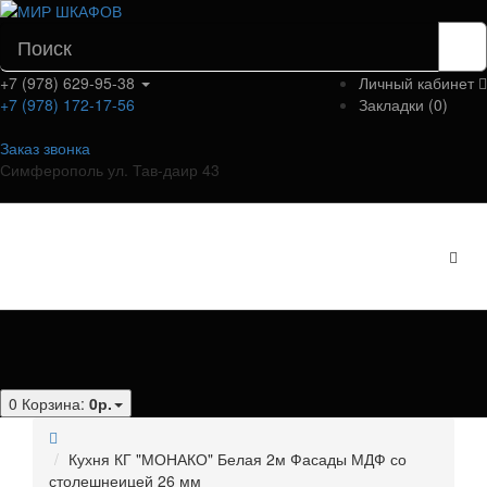
+7 (978) 629-95-38
Личный кабинет
+7 (978) 172-17-56
Закладки (0)
Заказ звонка
Симферополь ул. Тав-даир 43
Категории
0
Корзина:
0р.
Кухня КГ "МОНАКО" Белая 2м Фасады МДФ со
столешнеицей 26 мм