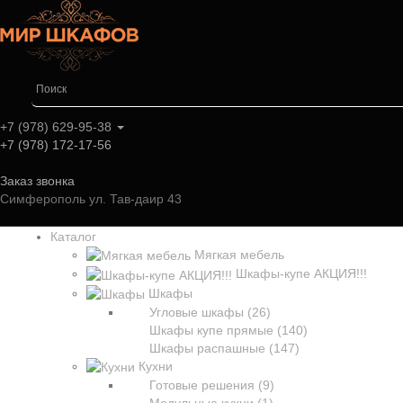
+7 (978) 629-95-38
+7 (978) 172-17-56
Заказ звонка
Симферополь ул. Тав-даир 43
Каталог
Мягкая мебель
Шкафы-купе АКЦИЯ!!!
Шкафы
Угловые шкафы (26)
Шкафы купе прямые (140)
Шкафы распашные (147)
Кухни
Готовые решения (9)