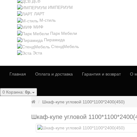
ДСВ
ИМПЕРИУМ
ЛАРТ
М-стиль
МИФ
Парк Мебели
Пирамида
СтендМебель
Эста
Главная
Оплата и доставка
Гарантия и возврат
О м
0
Корзина:
0р.
Шкаф-купе угловой 1100*1100*2400(450)
Шкаф-купе угловой 1100*1100*2400(