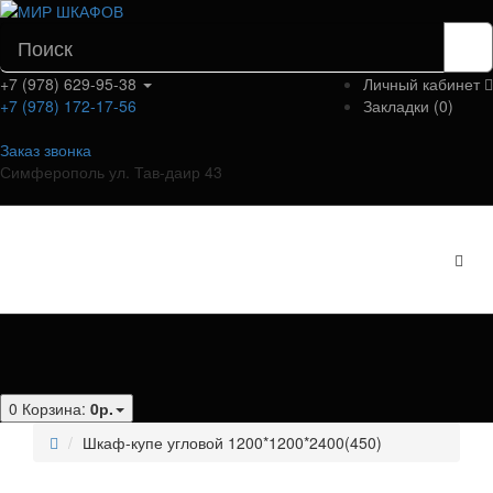
+7 (978) 629-95-38
Личный кабинет
+7 (978) 172-17-56
Закладки (0)
Заказ звонка
Симферополь ул. Тав-даир 43
Категории
0
Корзина:
0р.
Шкаф-купе угловой 1200*1200*2400(450)