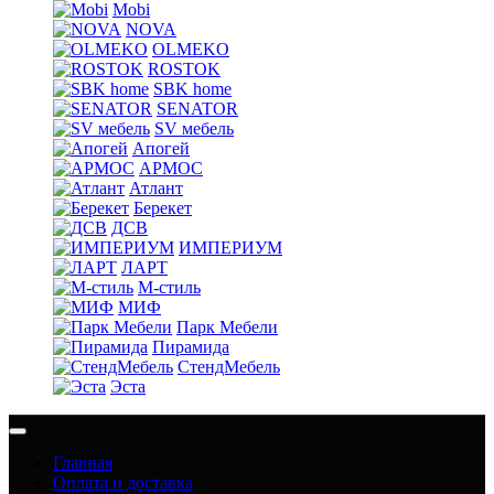
Mobi
NOVA
OLMEKO
ROSTOK
SBK home
SENATOR
SV мебель
Апогей
АРМОС
Атлант
Берекет
ДСВ
ИМПЕРИУМ
ЛАРТ
М-стиль
МИФ
Парк Мебели
Пирамида
СтендМебель
Эста
Главная
Оплата и доставка