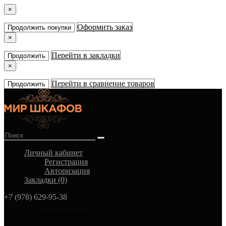
×
Оформить заказ
Продолжить покупки
×
Перейти в закладки
Продолжить
×
Перейти в сравнение товаров
Продолжить
Личный кабинет
Регистрация
Авторизация
Закладки (0)
+7 (978) 629-95-38
in_mirshkafoff@mail.ru