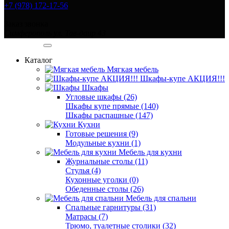
+7 (978) 172-17-56
Заказ звонка
Симферополь ул. Тав-даир 43
Категории
Каталог
Мягкая мебель
Шкафы-купе АКЦИЯ!!!
Шкафы
Угловые шкафы (26)
Шкафы купе прямые (140)
Шкафы распашные (147)
Кухни
Готовые решения (9)
Модульные кухни (1)
Мебель для кухни
Журнальные столы (11)
Стулья (4)
Кухонные уголки (0)
Обеденные столы (26)
Мебель для спальни
Спальные гарнитуры (31)
Матрасы (7)
Трюмо, туалетные столики (32)