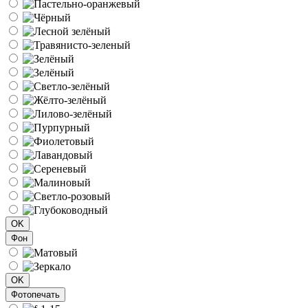
OK
Фон
OK
Фотопечать