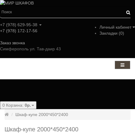
+7 (978) 629-95-38
Личный кабинет
+7 (978) 172-17-56
Закладки (0)
Заказ звонка
Симферополь ул. Тав-даир 43
Категории
0
Корзина:
0р.
Шкаф-купе 2000*450*2400
Шкаф-купе 2000*450*2400