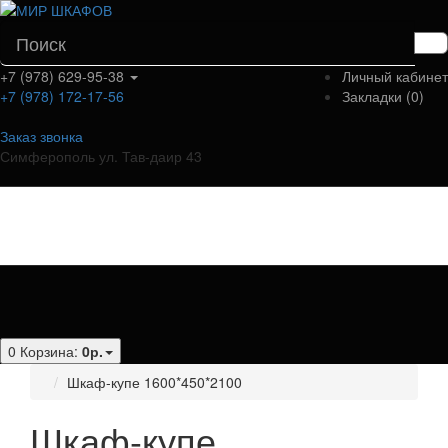
+7 (978) 629-95-38
Личный кабинет
+7 (978) 172-17-56
Закладки (0)
Заказ звонка
Симферополь ул. Тав-даир 43
Категории
0
Корзина:
0р.
Шкаф-купе 1600*450*2100
Шкаф-купе