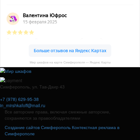
Мир шкафов на карте Симферополя — Яндекс Карты
Симферополь, ул. Тав-Даир 43
+7 (978) 629-95-38
in_mirshkafoff@mail.ru
Все авторские права, включая смежные авторские,
сохраняются за правообладателями
Создание сайтов Симферополь
Контекстная реклама в
Симферополе