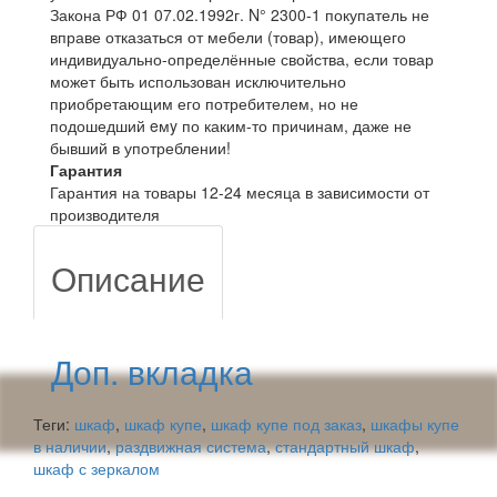
Закона РФ 01 07.02.1992г. N° 2300-1 покупатель не
вправе отказаться от мебели (товар), имеющего
индивидуально-определённые свойства, если товар
может быть использован исключительно
приобретающим его потребителем, но не
подошедший eмy по каким-то причинам, даже не
бывший в употреблении!
Гарантия
Гарантия на товары 12-24 месяца в зависимости от
производителя
Описание
Доп. вкладка
Теги:
шкаф
,
шкаф купе
,
шкаф купе под заказ
,
шкафы купе
в наличии
,
раздвижная система
,
стандартный шкаф
,
шкаф с зеркалом