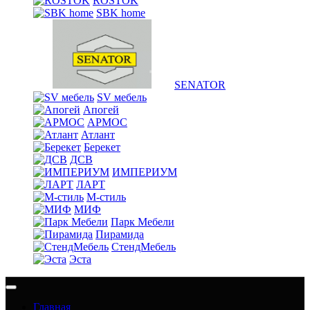
ROSTOK
SBK home
SENATOR
SV мебель
Апогей
АРМОС
Атлант
Берекет
ДСВ
ИМПЕРИУМ
ЛАРТ
М-стиль
МИФ
Парк Мебели
Пирамида
СтендМебель
Эста
Главная