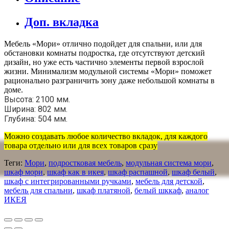
Доп. вкладка
Мебель «Мори» отлично подойдет для спальни, или для
обстановки комнаты подростка, где отсутствуют детский
дизайн, но уже есть частично элементы первой взрослой
жизни. Минимализм модульной системы «Мори» поможет
рационально разграничить зону даже небольшой комнаты в
доме.
Высота: 2100 мм.
Ширина: 802 мм.
Глубина: 504 мм.
Можно создавать любое количество вкладок, для каждого
товара отдельно или для всех товаров сразу
Теги:
Мори
,
подростковая мебель
,
модульная система мори
,
шкаф мори
,
шкаф как в икея
,
шкаф распашной
,
шкаф белый
,
шкаф с интегрированными ручками
,
мебель для детской
,
мебель для спальни
,
шкаф платяной
,
белый шккаф
,
аналог
ИКЕЯ