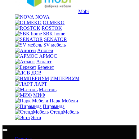
Mobi
NOVA
OLMEKO
ROSTOK
SBK home
SENATOR
SV мебель
Апогей
АРМОС
Атлант
Берекет
ДСВ
ИМПЕРИУМ
ЛАРТ
М-стиль
МИФ
Парк Мебели
Пирамида
СтендМебель
Эста
Главная