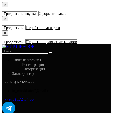
×
Оформить заказ
Продолжить покупки
×
Перейти в закладки
Продолжить
×
Перейти в сравнение товаров
Продолжить
Личный кабинет
Регистрация
Авторизация
Закладки (0)
+7 (978) 629-95-38
in_mirshkafoff@mail.ru
+7 (978) 172-17-56