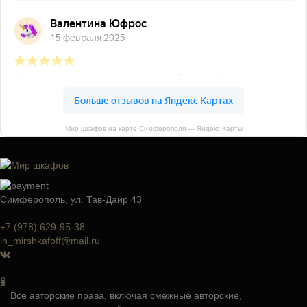
Мир шкафов на карте Симферополя — Яндекс Карты
Симферополь, ул. Тав-Даир 43
+7 (978) 629-95-38
in_mirshkafoff@mail.ru
Все авторские права, включая смежные авторские,