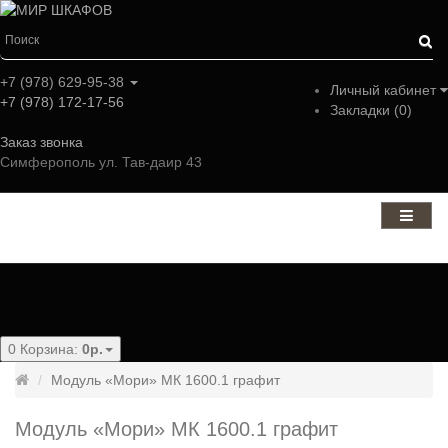
+7 (978) 629-95-38
Личный кабинет
+7 (978) 172-17-56
Закладки (0)
Заказ звонка
Симферополь ул. Тав-даир 43
Категории
0
Корзина:
0р.
Модуль «Мори» МК 1600.1 графит
Модуль «Мори» МК 1600.1 графит