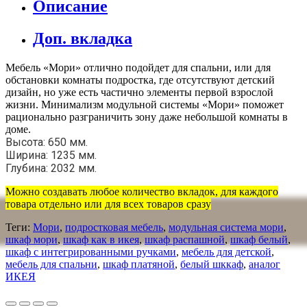
Описание
Доп. вкладка
Мебель «Мори» отлично подойдет для спальни, или для
обстановки комнаты подростка, где отсутствуют детский
дизайн, но уже есть частично элементы первой взрослой
жизни. Минимализм модульной системы «Мори» поможет
рационально разграничить зону даже небольшой комнаты в
доме.
Высота: 650 мм.
Ширина: 1235 мм.
Глубина: 2032 мм.
Можно создавать любое количество вкладок, для каждого
товара отдельно или для всех товаров сразу
Теги:
Мори
,
подростковая мебель
,
модульная система мори
,
шкаф мори
,
шкаф как в икея
,
шкаф распашной
,
шкаф белый
,
шкаф с интегрированными ручками
,
мебель для детской
,
мебель для спальни
,
шкаф платяной
,
белый шккаф
,
аналог
ИКЕЯ