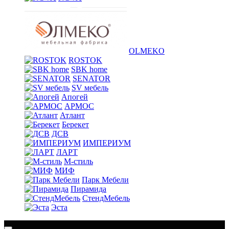
OLMEKO
ROSTOK
SBK home
SENATOR
SV мебель
Апогей
АРМОС
Атлант
Берекет
ДСВ
ИМПЕРИУМ
ЛАРТ
М-стиль
МИФ
Парк Мебели
Пирамида
СтендМебель
Эста