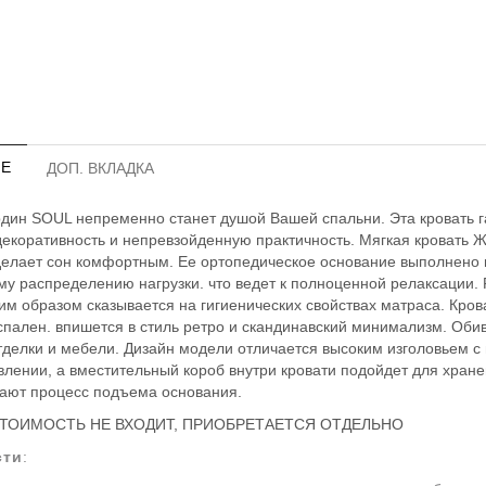
Е
ДОП. ВКЛАДКА
дин SOUL непременно станет душой Вашей спальни. Эта кровать гар
декоративность и непревзойденную практичность. Мягкая кровать
делает сон комфортным. Ее ортопедическое основание выполнено 
у распределению нагрузки. что ведет к полноценной релаксации. 
им образом сказывается на гигиенических свойствах матраса. Кр
спален. впишется в стиль ретро и скандинавский минимализм. Оби
тделки и мебели. Дизайн модели отличается высоким изголовьем 
авлении, а вместительный короб внутри кровати подойдет для хран
чают процесс подъема основания.
СТОИМОСТЬ НЕ ВХОДИТ, ПРИОБРЕТАЕТСЯ ОТДЕЛЬНО
сти
: