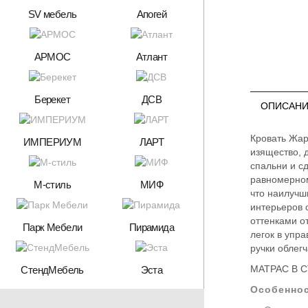
SV мебель
Апогей
АРМОС
Атлант
Берекет
ДСВ
ОПИСАНИ
Кровать Жар
ИМПЕРИУМ
ЛАРТ
изящество, 
спальни и с
равномерном
М-стиль
МИФ
что наилучш
интерьеров 
оттенками о
Парк Мебели
Пирамида
легок в упр
ручки облег
МАТРАС В 
СтендМебель
Эста
Особенно