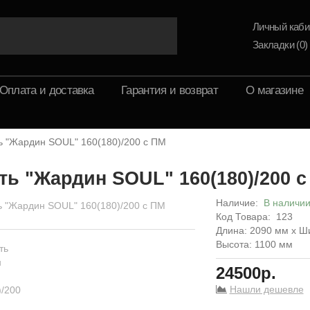
Личный каби
Закладки (0)
Оплата и доставка
Гарантия и возврат
О магазине
ь "Жардин SOUL" 160(180)/200 с ПМ
ть "Жардин SOUL" 160(180)/200 с
Наличие:
В наличи
Код Товара:
123
Длина: 2090 мм x Ш
Высота: 1100 мм
24500р.
Нашли дешевле