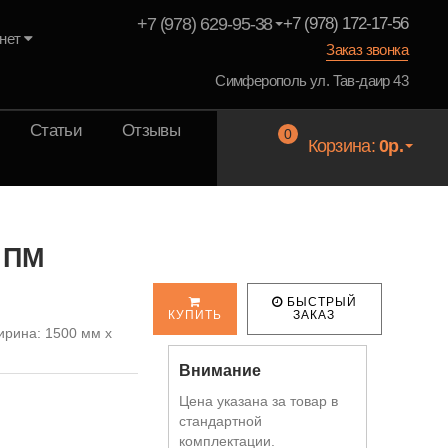
+7 (978) 629-95-38
+7 (978) 172-17-56
нет
Заказ звонка
Симферополь ул. Тав-даир 43
Статьи
Отзывы
0
Корзина:
0р.
 ПМ
и
БЫСТРЫЙ
КУПИТЬ
ЗАКАЗ
ирина: 1500 мм x
Внимание
Цена указана за товар в
стандартной
комплектации.