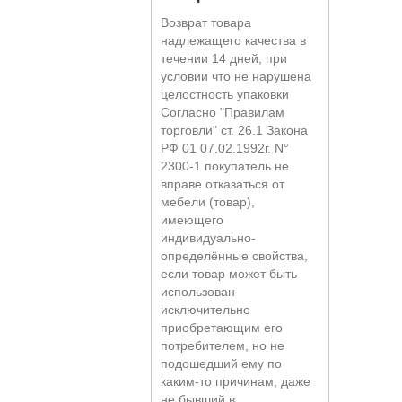
Возврат товара
надлежащего качества в
течении 14 дней, при
условии что не нарушена
целостность упаковки
Согласно "Правилам
торговли" ст. 26.1 Закона
РФ 01 07.02.1992г. N°
2300-1 покупатель не
вправе отказаться от
мебели (товар),
имеющего
индивидуально-
определённые свойства,
если товар может быть
использован
исключительно
приобретающим его
потребителем, но не
подошедший eмy по
каким-то причинам, даже
не бывший в