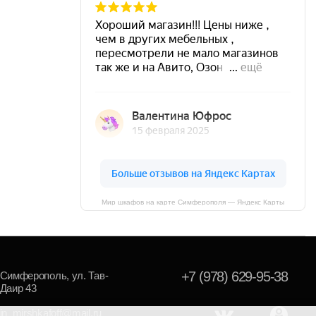
Мир шкафов на карте Симферополя — Яндекс Карты
+7 (978) 629-95-38
Симферополь, ул. Тав-
Даир 43
in_mirshkafoff@mail.ru