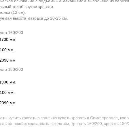
ческое основание с подъемным механизмом выполнено из березов
льный короб внутри кровати.
ожки (12 см).
уемая высота матраса до 20-25 см.
сто 160/200
1700 мм.
1100 мм.
 2090 мм
сто 180/200
1900 мм.
1100 мм.
 2090 мм
вать
,
купить кровать в спальню.купить кровать в Симферополе
,
кров
вать на ножках.кроваааать с золотом
,
кровать 160/200
,
кровать 180/