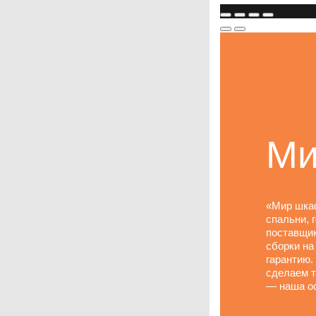
Ми
«Мир шка
спальни, 
поставщик
сборки на
гарантию.
сделаем т
— наша ос