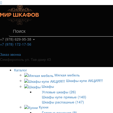
+7 (978) 629-95-38
+7 (978) 172-17-56
Заказ звонка
Симферополь ул. Тав-даир 43
Каталог
Мягкая мебель
Шкафы-купе АКЦИЯ!!!
Шкафы
Угловые шкафы (26)
Шкафы купе прямые (140)
Шкафы распашные (147)
Кухни
Готовые решения (9)