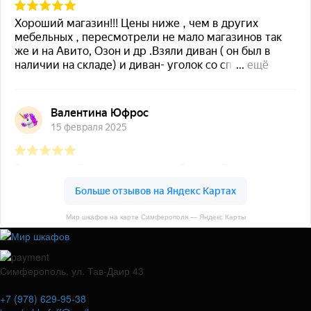
Мир шкафов на карте Симферополя — Яндекс Карты
Симферополь, ул. Тав-Даир 43
+7 (978) 629-95-38