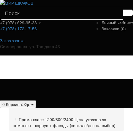
+7 (978) 629-95-38
Личный кабинет
+7 (978) 172-17-56
Закладки (0)
Заказ звонка
Симферополь ул. Тав-даир 43
Категории
0
Корзина:
0р.
Промо класс 1200/600/2400 Цена указана за
комплект - корпус + фасады (зеркало/дсп на выбор)