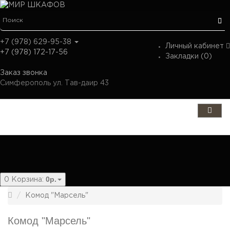
+7 (978) 629-95-38
Личный кабинет
+7 (978) 172-17-56
Закладки (0)
Заказ звонка
Симферополь ул. Тав-даир 43
Категории
0р.
0
Корзина:
Комод "Марсель"
Комод "Марсель"