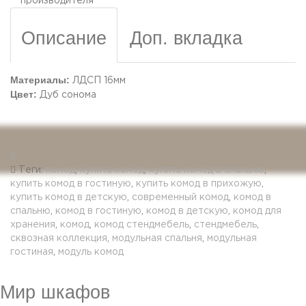
производителя
Описание
Доп. вкладка
Материалы:
ЛДСП 16мм
Цвет:
Дуб сонома
Теги:
комод
,
купить комод
,
купить комод в спальню
,
купить комод в гостиную
,
купить комод в прихожую
,
купить комод в детскую
,
современный комод
,
комод в
спальню
,
комод в гостиную
,
комод в детскую
,
комод для
хранения
,
комод
,
комод стендмебель
,
стендмебель
,
сквозная коллекция
,
модульная спальня
,
модульная
гостиная
,
модуль комод
Мир шкафов