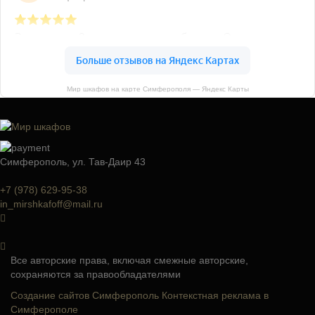
Мир шкафов на карте Симферополя — Яндекс Карты
Симферополь, ул. Тав-Даир 43
+7 (978) 629-95-38
in_mirshkafoff@mail.ru
Все авторские права, включая смежные авторские,
сохраняются за правообладателями
Создание сайтов Симферополь
Контекстная реклама в
Симферополе