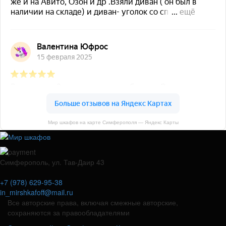
Мир шкафов на карте Симферополя — Яндекс Карты
Симферополь, ул. Тав-Даир 43
+7 (978) 629-95-38
in_mirshkafoff@mail.ru
Все авторские права, включая смежные авторские,
сохраняются за правообладателями