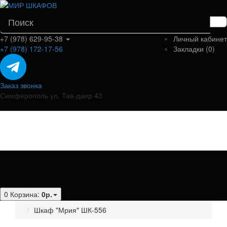
+7 (978) 629-95-38
Личный кабинет
+7 (978) 172-17-56
Закладки (0)
Заказ звонка
Симферополь ул. Тав-даир 43
Категории
0
Корзина:
0р.
Шкаф "Мрия" ШК-556