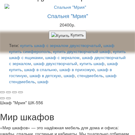
Спальня "Мрия"
20400р.
Купить
Теги:
купить шкаф с зеркалом двухстворчатый
,
шкаф
купить симферополь
,
купить двухстворчатый шкаф
,
купить
шкаф с ящиками
,
шкаф с зеркалом
,
шкаф двухстворчатый
с зеркалом
,
шкаф двухстворчатый
,
купить шкаф
,
шкаф
купить
,
шкаф в спальню
,
шкаф в прихожую
,
шкаф в
гостиную
,
шкаф в детскую
,
шкаф
,
стендмебель
,
шкаф
стендмебель
,
шкаф
Шкаф "Мрия" ШК-556
Мир шкафов
«Мир шкафов» — это надёжная мебель для дома и офиса:
шкафы, спальни, гостиные и кабинеты. Мы тщательно отбираем