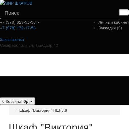
+7 (978) 629-95-38
Личный кабинет
+7 (978) 172-17-56
Закладки (0)
Заказ звонка
Симферополь ул. Тав-даир 43
Категории
0
Корзина:
0р.
Шкаф "Виктория" ПШ-5.6
Шкаф "Виктория"