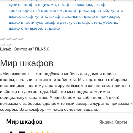
купить шкаф с ящиками
,
шкаф с зеркалом
,
шкаф
трехстворчатый с зеркалом
,
шкаф трехстворчатый
,
купить
шкаф
,
шкаф купить
,
шкаф в спальню
,
шкаф в прихожую
,
шкаф в гостиную
,
шкаф в детскую
,
шкаф
,
стендмебель
,
шкаф стендмебель
,
шкаф
Шкаф "Виктория" ПШ-5.6
Мир шкафов
«Мир шкафов» — это надёжная мебель для дома и офиса:
шкафы, спальни, гостиные и кабинеты. Мы тщательно отбираем
поставщиков, поэтому гарантируем высокое качество материалов
и сборки на долгие годы. Всё, что мы предлагаем, имеет
официальную гарантию. А ещё берём на себя полный цикл:
поможем с выбором, сделаем точный замер, аккуратно привезём и
соберём. Ваш комфорт — наша основная задача.