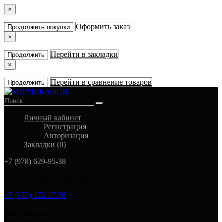
×
Оформить заказ
Продолжить покупки
×
Перейти в закладки
Продолжить
×
Перейти в сравнение товаров
Продолжить
Личный кабинет
Регистрация
Авторизация
Закладки (0)
+7 (978) 629-95-38
in_mirshkafoff@mail.ru
+7 (978) 172-17-56
Заказ звонка
Симферополь ул. Тав-даир 43