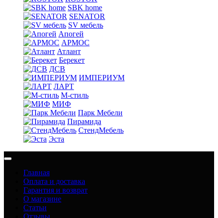
SBK home
SENATOR
SV мебель
Апогей
АРМОС
Атлант
Берекет
ДСВ
ИМПЕРИУМ
ЛАРТ
М-стиль
МИФ
Парк Мебели
Пирамида
СтендМебель
Эста
Главная
Оплата и доставка
Гарантия и возврат
О магазине
Статьи
Отзывы