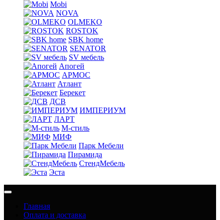
Mobi
NOVA
OLMEKO
ROSTOK
SBK home
SENATOR
SV мебель
Апогей
АРМОС
Атлант
Берекет
ДСВ
ИМПЕРИУМ
ЛАРТ
М-стиль
МИФ
Парк Мебели
Пирамида
СтендМебель
Эста
Главная
Оплата и доставка