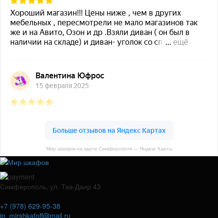
Мир шкафов на карте Симферополя — Яндекс Карты
Симферополь, ул. Тав-Даир 43
+7 (978) 629-95-38
in_mirshkafoff@mail.ru