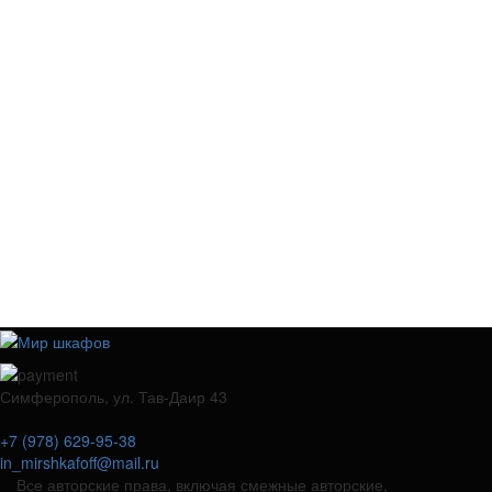
Симферополь, ул. Тав-Даир 43
+7 (978) 629-95-38
in_mirshkafoff@mail.ru
Все авторские права, включая смежные авторские,