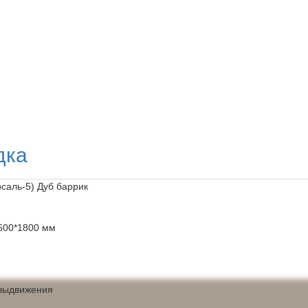
дка
саль-5) Дуб баррик
*600*1800 мм
 выдвижения