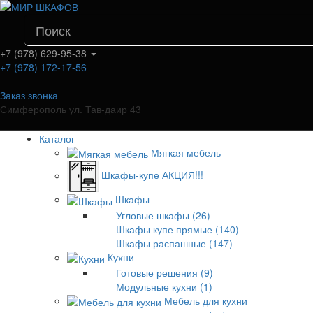
+7 (978) 629-95-38
+7 (978) 172-17-56
Заказ звонка
Симферополь ул. Тав-даир 43
Каталог
Мягкая мебель
Шкафы-купе АКЦИЯ!!!
Шкафы
Угловые шкафы (26)
Шкафы купе прямые (140)
Шкафы распашные (147)
Кухни
Готовые решения (9)
Модульные кухни (1)
Мебель для кухни