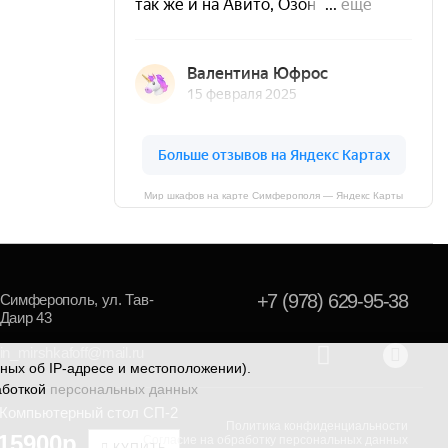
Мир шкафов на карте Симферополя — Яндекс Карты
+7 (978) 629-95-38
Симферополь, ул. Тав-
Даир 43
in_mirshkafoff@mail.ru
ных об IP-адресе и местоположении).
аботкой
персональных данных
Компьютерный стол СП-2
Политика конфиденциальности
15900р.
Согласие на обработку персональных данных