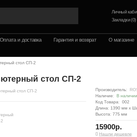
Личный каби
Закладки (0)
Оплата и доставка
Гарантия и возврат
О магазине
терный стол СП-2
ютерный стол СП-2
Производитель:
RO
Наличие:
В наличи
Код Товара:
002
Длина: 1390 мм x Ш
Высота: 775 мм
15900р.
Нашли дешевле