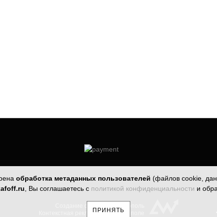
трена
обработка метаданных пользователей
(файлов cookie, дан
afoff.ru
, Вы соглашаетесь с
политикой конфиденциальности
и обр
Создание сайтов Симферополь
ПРИНЯТЬ
Контекстная реклама в Симферополе