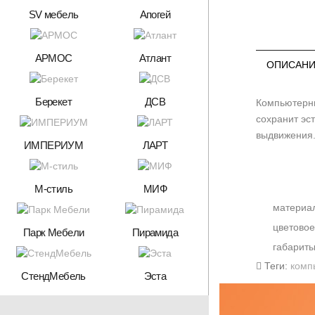
SV мебель
Апогей
АРМОС
Атлант
ОПИСАНИ
Берекет
ДСВ
Компьютерны
сохранит эс
выдвижения.
ИМПЕРИУМ
ЛАРТ
М-стиль
МИФ
материа
цветовое
Парк Мебели
Пирамида
габариты
Теги:
комп
СтендМебель
Эста