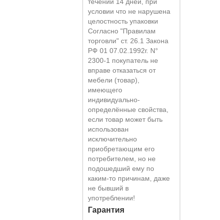
течении 14 дней, при
условии что не нарушена
целостность упаковки
Согласно "Правилам
торговли" ст. 26.1 Закона
РФ 01 07.02.1992г. N°
2300-1 покупатель не
вправе отказаться от
мебели (товар),
имеющего
индивидуально-
определённые свойства,
если товар может быть
использован
исключительно
приобретающим его
потребителем, но не
подошедший eмy по
каким-то причинам, даже
не бывший в
употреблении!
Гарантия