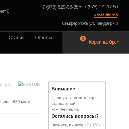
+7 (978) 629-95-38
+7 (978) 172-17-56
нет
Заказ звонка
Симферополь ул. Тав-даир 43
Статьи
Отзывы
0
Корзина:
0р.
STOK
Внимание
и
Цена указана за товар в
ирина: 680 мм x
стандартной
комплектации.
Остались вопросы?
Звоните, пишите
+7 (978)