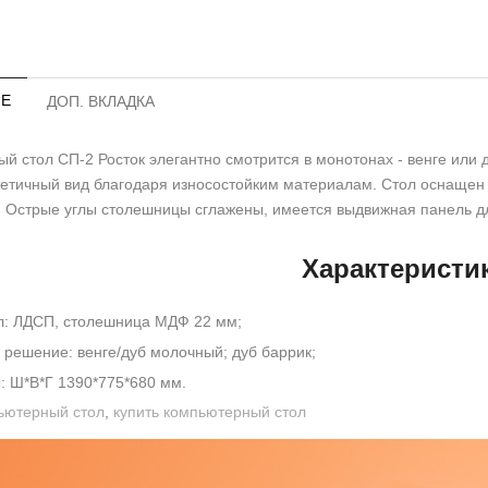
Е
ДОП. ВКЛАДКА
й стол СП-2 Росток элегантно смотрится в монотонах - венге или 
тетичный вид благодаря износостойким материалам. Стол оснащ
 Острые углы столешницы сглажены, имеется выдвижная панель д
Характеристи
л: ЛДСП, столешница МДФ 22 мм;
 решение: венге/дуб молочный; дуб баррик;
: Ш*В*Г 1390*775*680 мм.
ьютерный стол
,
купить компьютерный стол