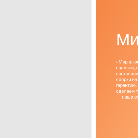
Ми
«Мир шка
спальни, 
поставщик
сборки на
гарантию.
сделаем т
— наша ос