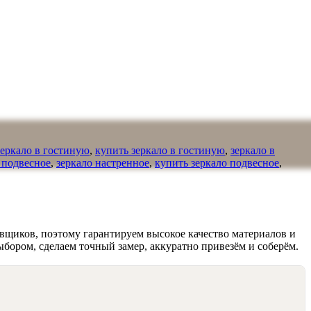
зеркало в гостиную
,
купить зеркало в гостиную
,
зеркало в
 подвесное
,
зеркало настренное
,
купить зеркало подвесное
,
вщиков, поэтому гарантируем высокое качество материалов и
ыбором, сделаем точный замер, аккуратно привезём и соберём.