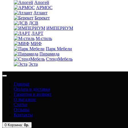
Апогей
АРМОС
Атлант
Берекет
ДСВ
ИМПЕРИУМ
ЛАРТ
М-стиль
МИФ
Парк Мебели
Пирамида
СтендМебель
Эста
Главная
Оплата и доставка
Гарантия и возврат
О магазине
Статьи
Отзывы
Контакты
0
Корзина:
0р.