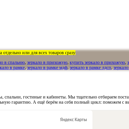
 отдельно или для всех товаров сразу
ло в спальню
,
зеркало в прихожую
,
купить зеркало в прихожую
,
кало в рамке
,
зеркало в рамке мдф
,
зеркало в рамке лдсп
,
зеркало
, спальни, гостиные и кабинеты. Мы тщательно отбираем поста
льную гарантию. А ещё берём на себя полный цикл: поможем с в