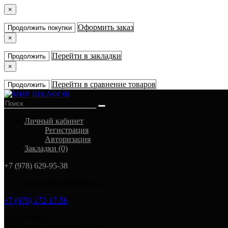
×
Оформить заказ
Продолжить покупки
×
Перейти в закладки
Продолжить
×
Перейти в сравнение товаров
Продолжить
Личный кабинет
Регистрация
Авторизация
Закладки (0)
+7 (978) 629-95-38
in_mirshkafoff@mail.ru
+7 (978) 172-17-56
Заказ звонка
Симферополь ул. Тав-даир 43