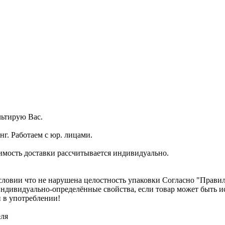
ьтирую Вас.
г. Работаем с юр. лицами.
имость доставки рассчитывается индивидуально.
словии что не нарушена целостность упаковки Согласно "Правилам
о индивидуально-определённые свойства, если товар может быть
 в употреблении!
еля