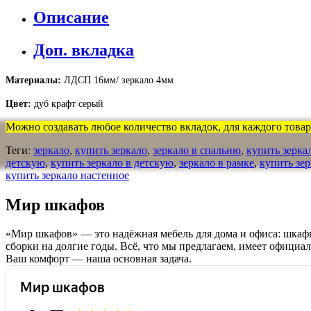
Описание
Доп. вкладка
Материалы:
ЛДСП 16мм/ зеркало 4мм
Цвет:
дуб крафт серый
Можно создавать любое количество вкладок, для каждого товара
Теги:
зеркало
,
купить зеркало
,
зеркало в спальню
,
купить зерка
детскую
,
купить зеркало в детскую
,
зеркало в рамке
,
купить зер
купить зеркало настенное
Мир шкафов
«Мир шкафов» — это надёжная мебель для дома и офиса: шкафы
сборки на долгие годы. Всё, что мы предлагаем, имеет официа
Ваш комфорт — наша основная задача.